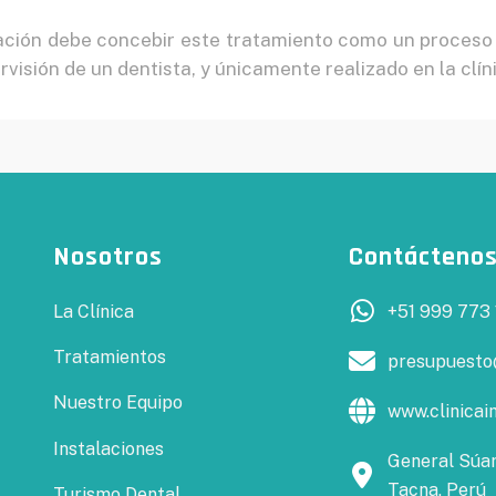
blación debe concebir este tratamiento como un proceso
rvisión de un dentista, y únicamente realizado en la clín
Nosotros
Contácteno
La Clínica
+51 999 773 
Tratamientos
presupuesto
Nuestro Equipo
www.clinicai
Instalaciones
General Súar
Tacna, Perú
Turismo Dental