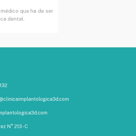
 médico que ha de ser
ica dental.
s
132
@clinicaimplantologica3d.com
mplantologica3d.com
ez N° 213 - C